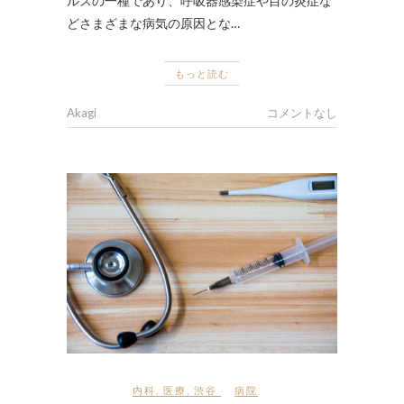
ルスの一種であり、呼吸器感染症や目の炎症な
どさまざまな病気の原因とな…
もっと読む
Akagi
コメントなし
内科
,
医療
,
渋谷
病院