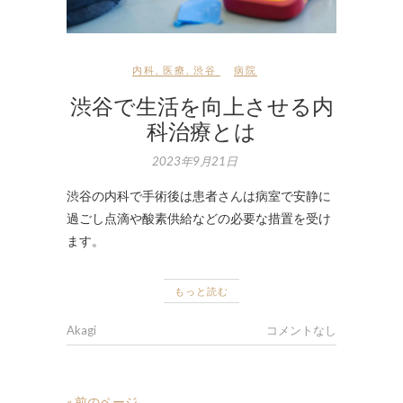
内科
,
医療
,
渋谷
病院
渋谷で生活を向上させる内
科治療とは
2023年9月21日
渋谷の内科で手術後は患者さんは病室で安静に
過ごし点滴や酸素供給などの必要な措置を受け
ます。
もっと読む
Akagi
コメントなし
« 前のページ