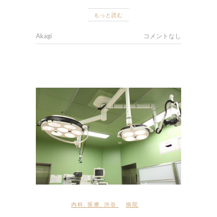
もっと読む
Akagi
コメントなし
内科
,
医療
,
渋谷
病院