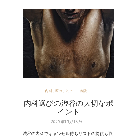
内科
,
医療
,
渋谷
病院
内科選びの渋谷の大切なポ
イント
2023年10月15日
渋谷の内科でキャンセル待ちリストの提供も取