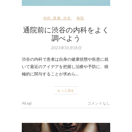
内科
,
医療
,
渋谷
病院
通院前に渋谷の内科をよく
調べよう
2023年10月18日
渋谷の内科で患者は自身の健康状態や疾患に就
いて最近のアイデアを把握し治療や予防に、積
極的に関与することが求めら…
もっと読む
Akagi
コメントなし